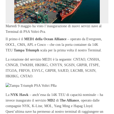
Martedì 9 maggio ha visto l’inaugurazione di nuovi servizi nave al
Terminal di PSA Voltri-Pra.
Il primo è il
MED1 della Ocean Alliance
– operato da Evergreen,
OOCL, CMA, APL e Cosco – che con la porta container da 14K
TEU
Tampa Triumph
scala per la prima volta il nostro Terminal.
La rotazione del servizio MED1 è la seguente: CNTAO, CNSHA,
CNNGB, TWKHH, HKHKG, CNYTN, SGSIN, GRPIR, ITSPE,
ITGOA, FRFOS, ESVLC, GRPIR, SAJED, LKCMB, SGSIN,
HKHKG, CNTAO.
La
NYK Hawk
– anch’essa da 14K TEU di capacità nominale – ha
invece inaugurato il servizio
MD2
di
The Alliance
, operato dalle
compagnie NYK, K-Line, MOL, Yang Ming e Hapag Lloyd.
Quest’ultima nave ha permesso al nostro terminal di raggiungere un