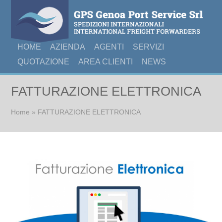
HOME
AZIENDA
AGENTI
SERVIZI
QUOTAZIONE
AREA CLIENTI
NEWS
FATTURAZIONE ELETTRONICA
Tu sei qui
Home
» FATTURAZIONE ELETTRONICA