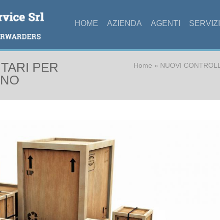
HOME
AZIENDA
AGENTI
SERVIZI
Tu sei qui
TARI PER
Home
» NUOVI CONTROLLI
GNO