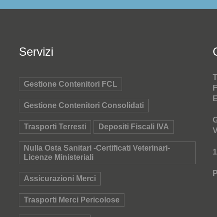
Servizi
T
Gestione Contenitori FCL
F
E
Gestione Contenitori Consolidati
G
Trasporti Terresti
Depositi Fiscali IVA
V
Nulla Osta Sanitari -Certificati Veterinari-
1
Licenze Ministeriali
P
Assicurazioni Merci
Trasporti Merci Pericolose