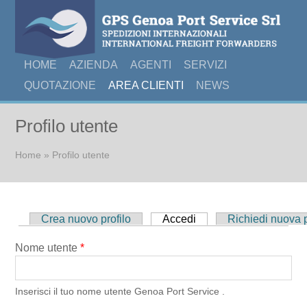
HOME
AZIENDA
AGENTI
SERVIZI
QUOTAZIONE
AREA CLIENTI
NEWS
Profilo utente
Tu sei qui
Home
» Profilo utente
Schede primarie
Crea nuovo profilo
Accedi
(scheda attiva)
Richiedi nuova
Nome utente
*
Inserisci il tuo nome utente Genoa Port Service .